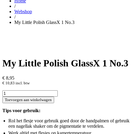
Home
/
Webshop
/
My Little Polish GlassX 1 No.3
My Little Polish GlassX 1 No.3
€
8,95
€
10,83
incl. btw
My
Little
Toevoegen aan winkelwagen
Polish
GlassX
Tips voor gebruik:
1
No.3
Rol het flesje voor gebruik goed door de handpalmen of gebruik
hoeveelheid
een nagellak shaker om de pigmentatie te verdelen.
Werk altijd met flesjes op kamertemperatuur.