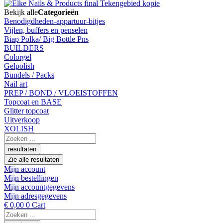
Bekijk alle
Categorieën
Benodigdheden-appartuur-bitjes
Vijlen, buffers en penselen
Biap Polka/ Big Bottle Pns
BUILDERS
Colorgel
Gelpolish
Bundels / Packs
Nail art
PREP / BOND / VLOEISTOFFEN
Topcoat en BASE
Glitter topcoat
Uitverkoop
XOLISH
Search
...
resultaten
Zie alle resultaten
Mijn account
Mijn bestellingen
Mijn accountgegevens
Mijn adresgegevens
€
0,00
0
Cart
Search
...