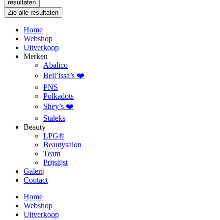
resultaten
Zie alle resultaten
Home
Webshop
Uitverkoop
Merken
Abalico
Bell’issa’s ❤️
PNS
Polkadots
Shey’s ❤️
Staleks
Beauty
LPG®
Beautysalon
Team
Prijslijst
Galerij
Contact
Home
Webshop
Uitverkoop