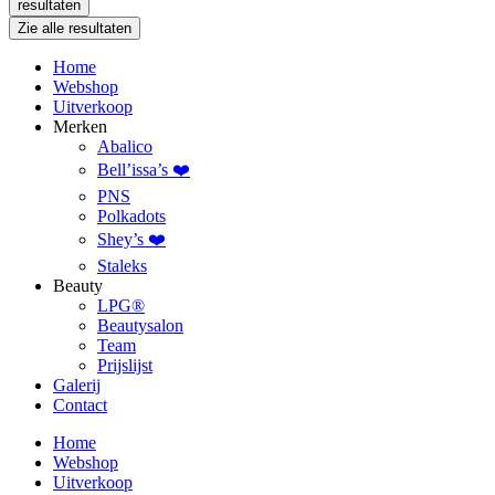
resultaten
Zie alle resultaten
Home
Webshop
Uitverkoop
Merken
Abalico
Bell’issa’s ❤️
PNS
Polkadots
Shey’s ❤️
Staleks
Beauty
LPG®
Beautysalon
Team
Prijslijst
Galerij
Contact
Home
Webshop
Uitverkoop