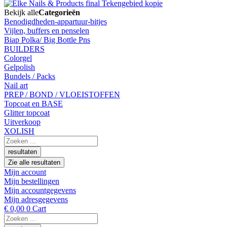
Bekijk alle
Categorieën
Benodigdheden-appartuur-bitjes
Vijlen, buffers en penselen
Biap Polka/ Big Bottle Pns
BUILDERS
Colorgel
Gelpolish
Bundels / Packs
Nail art
PREP / BOND / VLOEISTOFFEN
Topcoat en BASE
Glitter topcoat
Uitverkoop
XOLISH
Search
...
resultaten
Zie alle resultaten
Mijn account
Mijn bestellingen
Mijn accountgegevens
Mijn adresgegevens
€
0,00
0
Cart
Search
...