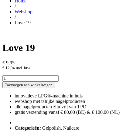
Home
/
Webshop
/
Love 19
Love 19
€
9,95
€
12,04
incl. btw
Love
19
Toevoegen aan winkelwagen
hoeveelheid
innovatieve LPG®-machine in huis
webshop met talrijke nagelproducten
alle nagelproducten zijn vrij van TPO
gratis verzending vanaf € 80,00 (BE) & € 100,00 (NL)
Categorieën:
Gelpolish
,
Nailcare